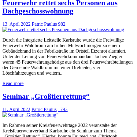
Feuerwehr rettet sechs Personen aus
Dachgeschosswohnung
13. April 2022
Patric Paulus
982
Durch die Integrierte Leitstelle Karlsruhe wurde die Freiwillige
Feuerwehr Waldbronn am frühen Mittwochmorgen zu einem
Gebäudebrand in der Fabrikstraße im Ortsteil Etzenrot alarmiert.
Unter der Leitung von Feuerwehrkommandant Jochen Ziegler
waren 45 Feuerwehrangehörige aus den drei Feuerwehrabteilungen
der Gemeinde Waldbronn mit einer Drehleiter, vier
Löschfahrzeugen und weitern...
Read more
Seminar „Großtierrettung“
11. April 2022
Patric Paulus
1793
Im Rahmen seiner Kreisfeuerwehrtage 2022 veranstalte der
Kreisfeuerwehrverband Karlsruhe ein Seminar zum Thema
„Großtier-Rettung“. Hierbei konnte Dr. med. vet. Christoph