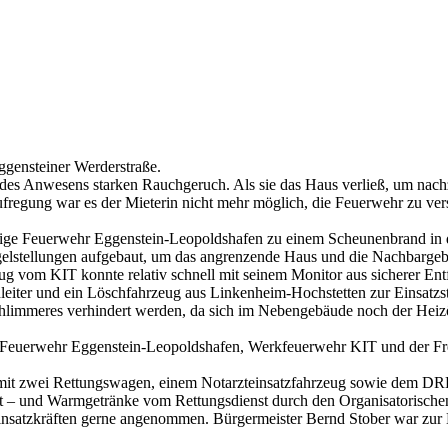
gensteiner Werderstraße.
 des Anwesens starken Rauchgeruch. Als sie das Haus verließ, um nach
fregung war es der Mieterin nicht mehr möglich, die Feuerwehr zu ver
llige Feuerwehr Eggenstein-Leopoldshafen zu einem Scheunenbrand in d
egelstellungen aufgebaut, um das angrenzende Haus und die Nachbarge
ug vom KIT konnte relativ schnell mit seinem Monitor aus sicherer 
leiter und ein Löschfahrzeug aus Linkenheim-Hochstetten zur Einsatz
Schlimmeres verhindert werden, da sich im Nebengebäude noch der He
er Feuerwehr Eggenstein-Leopoldshafen, Werkfeuerwehr KIT und der Fr
mit zwei Rettungswagen, einem Notarzteinsatzfahrzeug sowie dem DRK 
t – und Warmgetränke vom Rettungsdienst durch den Organisatorischen 
insatzkräften gerne angenommen. Bürgermeister Bernd Stober war zur 