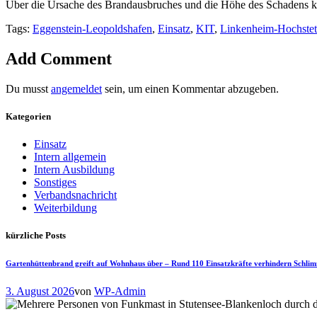
Über die Ursache des Brandausbruches und die Höhe des Schadens kan
Tags:
Eggenstein-Leopoldshafen
,
Einsatz
,
KIT
,
Linkenheim-Hochstet
Add Comment
Du musst
angemeldet
sein, um einen Kommentar abzugeben.
Kategorien
Einsatz
Intern allgemein
Intern Ausbildung
Sonstiges
Verbandsnachricht
Weiterbildung
kürzliche Posts
Gartenhüttenbrand greift auf Wohnhaus über – Rund 110 Einsatzkräfte verhindern Schli
3. August 2026
von
WP-Admin