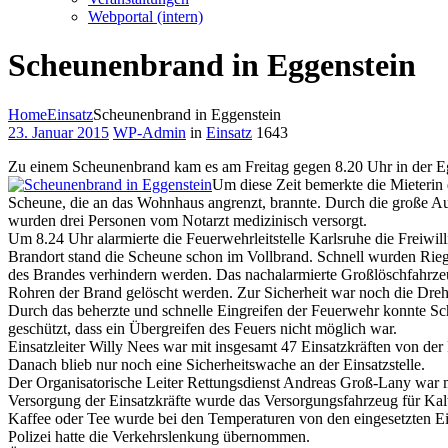
Webportal (intern)
Scheunenbrand in Eggenstein
Home
Einsatz
Scheunenbrand in Eggenstein
23. Januar 2015
WP-Admin
in
Einsatz
1643
Zu einem Scheunenbrand kam es am Freitag gegen 8.20 Uhr in der Eg
Um diese Zeit bemerkte die Mieterin
Scheune, die an das Wohnhaus angrenzt, brannte. Durch die große Au
wurden drei Personen vom Notarzt medizinisch versorgt.
Um 8.24 Uhr alarmierte die Feuerwehrleitstelle Karlsruhe die Freiwi
Brandort stand die Scheune schon im Vollbrand. Schnell wurden Ri
des Brandes verhindern werden. Das nachalarmierte Großlöschfahrze
Rohren der Brand gelöscht werden. Zur Sicherheit war noch die Dreh
Durch das beherzte und schnelle Eingreifen der Feuerwehr konnte 
geschützt, dass ein Übergreifen des Feuers nicht möglich war.
Einsatzleiter Willy Nees war mit insgesamt 47 Einsatzkräften von d
Danach blieb nur noch eine Sicherheitswache an der Einsatzstelle.
Der Organisatorische Leiter Rettungsdienst Andreas Groß-Lany war 
Versorgung der Einsatzkräfte wurde das Versorgungsfahrzeug für Kal
Kaffee oder Tee wurde bei den Temperaturen von den eingesetzten E
Polizei hatte die Verkehrslenkung übernommen.