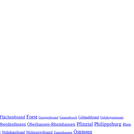
Forst
Flächenbrand
Gebäudebrand
Garagenbrand
Gasausbruch
Gefahrguteinsatz
Pfinztal
Philippsburg
Oberderdingen
Oberhausen-Rheinhausen
Rhein
Östringen
Wohnungsbrand
Wohnhausbrand
d
Zaisenhausen