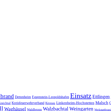
Einsatz
lbrand
Ettlingen
Dettenheim
Eggenstein-Leopoldshafen
Malsch
Kreisfeuerwehrverband
Linkenheim-Hochstetten
raichtal
Kronau
ll
Walzbachtal
Weingarten
Waghäusel
Waldbronn
Werkstattbran