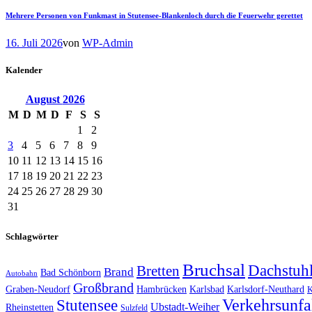
Mehrere Personen von Funkmast in Stutensee-Blankenloch durch die Feuerwehr gerettet
16. Juli 2026
von
WP-Admin
Kalender
August
2026
M
D
M
D
F
S
S
1
2
3
4
5
6
7
8
9
10
11
12
13
14
15
16
17
18
19
20
21
22
23
24
25
26
27
28
29
30
31
Schlagwörter
Bruchsal
Dachstuh
Bretten
Brand
Bad Schönborn
Autobahn
Großbrand
Graben-Neudorf
Hambrücken
Karlsbad
Karlsdorf-Neuthard
K
Verkehrsunfa
Stutensee
Ubstadt-Weiher
Rheinstetten
Sulzfeld