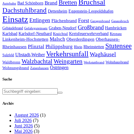
Bruchsal
Bretten
Brand
Bad Schönborn
Autobahn
Dachstuhlbrand
Dettenheim
Eggenstein-Leopoldshafen
Einsatz
Ettlingen
Forst
Flächenbrand
Garagenbrand
Gasausbruch
Großbrand
Graben-Neudorf
Hambrücken
Gebäudebrand
Gefahrguteinsatz
Karlsbad
Karlsdorf-Neuthard
Kreisfeuerwehrverband
Kraichtal
Kronau
Malsch
Linkenheim-Hochstetten
Oberderdingen
Oberhausen-
Stutensee
Pfinztal
Philippsburg
Rheinhausen
Rheinstetten
Rhein
Verkehrsunfall
Waghäusel
Ubstadt-Weiher
Sulzfeld
Walzbachtal
Weingarten
Waldbronn
Wohnhausbrand
Werkstattbrand
Östringen
Wohnungsbrand
Zaisenhausen
Suche
Archiv
August 2026
(1)
Juli 2026
(7)
Juni 2026
(5)
Mai 2026
(3)