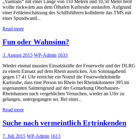
„Vantrans“ mit einer Länge von 110 Metern und 10,50 Meter breit
wollte rückwärts aus dem Ölhafen Karlsruhe auslaufen. Aufgrund
einer Fehleinschätzung des Schiffsführers kollidierte das TMS mit
einer Spundwand...
Read more
Fun oder Wahnsinn?
3. August 2015
WP-Admin
1633
Wieder einmal mussten Einsatzkräfte der Feuerwehr und der DLRG
zu einem Einsatz auf dem Rhein ausrücken. Am Sonntagabend
gegen 17.41 Uhr erreichte ein Notruf die Feuerwehrleitstelle
Karlsruhe, dass eine Person im Rhein bei Rheinkilometer 395 im
sogenannten Salmengrund auf der Gemarkung Oberhausen-
Rheinhausen nach vergeblichen Versuchen, wieder an Ufer zu
gelangen, untergegangen sei. Bei einer...
Read more
Suche nach vermeintlich Ertrinkenden
7. Juli 2015
WP-Admin
1613