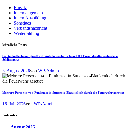
Einsatz
Intern allgemein
Intern Ausbildung
Sonstiges
Verbandsnachricht
Weiterbildung
kürzliche Posts
Gartenhüttenbrand greift auf Wohnhaus über – Rund 110 Einsatzkräfte verhindern
Schlimmeres
3. August 2026
von
WP-Admin
Mehrere Personen von Funkmast in Stutensee-Blankenloch durch die Feuerwehr gerettet
16. Juli 2026
von
WP-Admin
Kalender
August
2026