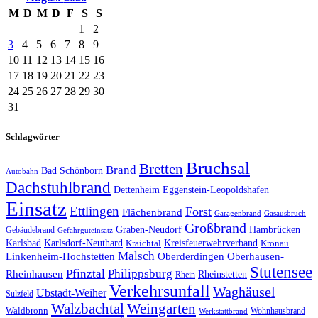
M
D
M
D
F
S
S
1
2
3
4
5
6
7
8
9
10
11
12
13
14
15
16
17
18
19
20
21
22
23
24
25
26
27
28
29
30
31
Schlagwörter
Bruchsal
Bretten
Brand
Bad Schönborn
Autobahn
Dachstuhlbrand
Dettenheim
Eggenstein-Leopoldshafen
Einsatz
Ettlingen
Forst
Flächenbrand
Garagenbrand
Gasausbruch
Großbrand
Graben-Neudorf
Hambrücken
Gebäudebrand
Gefahrguteinsatz
Karlsbad
Karlsdorf-Neuthard
Kreisfeuerwehrverband
Kraichtal
Kronau
Malsch
Linkenheim-Hochstetten
Oberderdingen
Oberhausen-
Stutensee
Pfinztal
Philippsburg
Rheinhausen
Rheinstetten
Rhein
Verkehrsunfall
Waghäusel
Ubstadt-Weiher
Sulzfeld
Walzbachtal
Weingarten
Waldbronn
Wohnhausbrand
Werkstattbrand