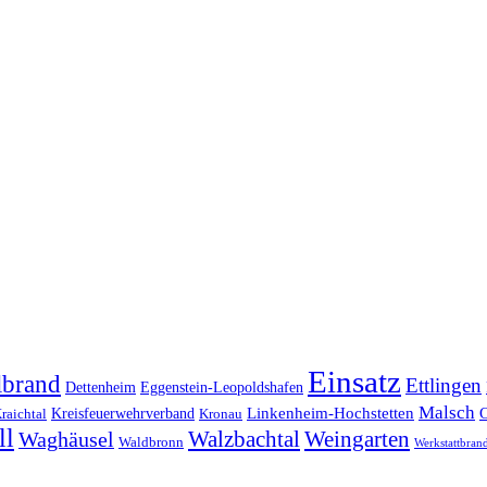
Einsatz
lbrand
Ettlingen
Dettenheim
Eggenstein-Leopoldshafen
Malsch
Kreisfeuerwehrverband
Linkenheim-Hochstetten
raichtal
Kronau
ll
Walzbachtal
Weingarten
Waghäusel
Waldbronn
Werkstattbran