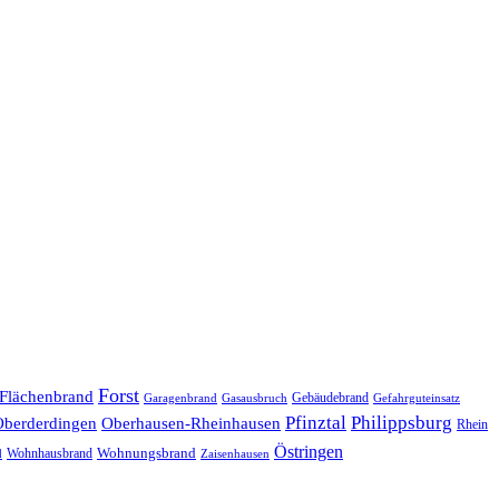
Forst
Flächenbrand
Gebäudebrand
Garagenbrand
Gasausbruch
Gefahrguteinsatz
Pfinztal
Philippsburg
Oberderdingen
Oberhausen-Rheinhausen
Rhein
Östringen
Wohnungsbrand
Wohnhausbrand
d
Zaisenhausen