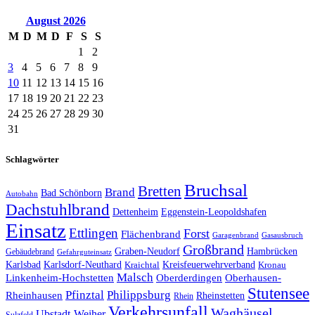
August
2026
M
D
M
D
F
S
S
1
2
3
4
5
6
7
8
9
10
11
12
13
14
15
16
17
18
19
20
21
22
23
24
25
26
27
28
29
30
31
Schlagwörter
Bruchsal
Bretten
Brand
Bad Schönborn
Autobahn
Dachstuhlbrand
Dettenheim
Eggenstein-Leopoldshafen
Einsatz
Ettlingen
Forst
Flächenbrand
Garagenbrand
Gasausbruch
Großbrand
Graben-Neudorf
Hambrücken
Gebäudebrand
Gefahrguteinsatz
Karlsbad
Karlsdorf-Neuthard
Kreisfeuerwehrverband
Kraichtal
Kronau
Malsch
Linkenheim-Hochstetten
Oberderdingen
Oberhausen-
Stutensee
Pfinztal
Philippsburg
Rheinhausen
Rheinstetten
Rhein
Verkehrsunfall
Waghäusel
Ubstadt-Weiher
Sulzfeld