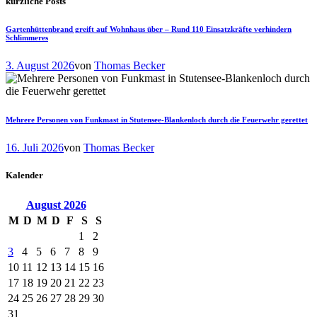
kürzliche Posts
Gartenhüttenbrand greift auf Wohnhaus über – Rund 110 Einsatzkräfte verhindern
Schlimmeres
3. August 2026
von
Thomas Becker
Mehrere Personen von Funkmast in Stutensee-Blankenloch durch die Feuerwehr gerettet
16. Juli 2026
von
Thomas Becker
Kalender
August
2026
M
D
M
D
F
S
S
1
2
3
4
5
6
7
8
9
10
11
12
13
14
15
16
17
18
19
20
21
22
23
24
25
26
27
28
29
30
31