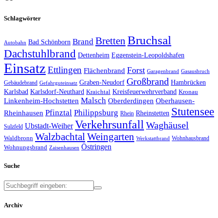
Schlagwörter
Bruchsal
Bretten
Brand
Bad Schönborn
Autobahn
Dachstuhlbrand
Dettenheim
Eggenstein-Leopoldshafen
Einsatz
Ettlingen
Forst
Flächenbrand
Garagenbrand
Gasausbruch
Großbrand
Graben-Neudorf
Hambrücken
Gebäudebrand
Gefahrguteinsatz
Karlsbad
Karlsdorf-Neuthard
Kreisfeuerwehrverband
Kraichtal
Kronau
Malsch
Linkenheim-Hochstetten
Oberderdingen
Oberhausen-
Stutensee
Pfinztal
Philippsburg
Rheinhausen
Rheinstetten
Rhein
Verkehrsunfall
Waghäusel
Ubstadt-Weiher
Sulzfeld
Walzbachtal
Weingarten
Waldbronn
Wohnhausbrand
Werkstattbrand
Östringen
Wohnungsbrand
Zaisenhausen
Suche
Archiv