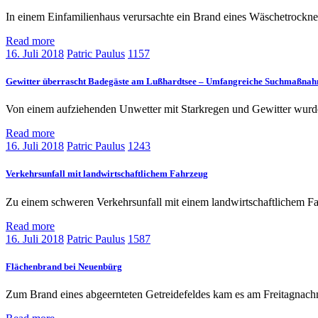
In einem Einfamilienhaus verursachte ein Brand eines Wäschetrockn
Read more
16. Juli 2018
Patric Paulus
1157
Gewitter überrascht Badegäste am Lußhardtsee – Umfangreiche Suchmaßnah
Von einem aufziehenden Unwetter mit Starkregen und Gewitter wurde
Read more
16. Juli 2018
Patric Paulus
1243
Verkehrsunfall mit landwirtschaftlichem Fahrzeug
Zu einem schweren Verkehrsunfall mit einem landwirtschaftlichem
Read more
16. Juli 2018
Patric Paulus
1587
Flächenbrand bei Neuenbürg
Zum Brand eines abgeernteten Getreidefeldes kam es am Freitagnach