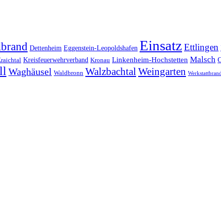
Einsatz
lbrand
Ettlingen
Dettenheim
Eggenstein-Leopoldshafen
Malsch
Kreisfeuerwehrverband
Linkenheim-Hochstetten
raichtal
Kronau
ll
Walzbachtal
Weingarten
Waghäusel
Waldbronn
Werkstattbran