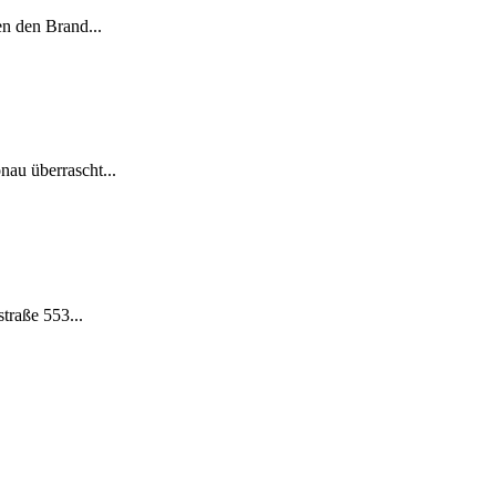
n den Brand...
au überrascht...
raße 553...