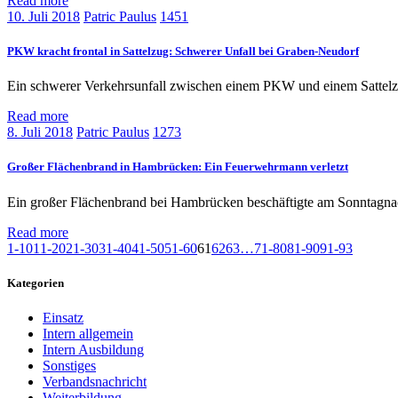
Read more
10. Juli 2018
Patric Paulus
1451
PKW kracht frontal in Sattelzug: Schwerer Unfall bei Graben-Neudorf
Ein schwerer Verkehrsunfall zwischen einem PKW und einem Sattelz
Read more
8. Juli 2018
Patric Paulus
1273
Großer Flächenbrand in Hambrücken: Ein Feuerwehrmann verletzt
Ein großer Flächenbrand bei Hambrücken beschäftigte am Sonntagnachm
Read more
1-10
11-20
21-30
31-40
41-50
51-60
61
62
63
…
71-80
81-90
91-93
Kategorien
Einsatz
Intern allgemein
Intern Ausbildung
Sonstiges
Verbandsnachricht
Weiterbildung