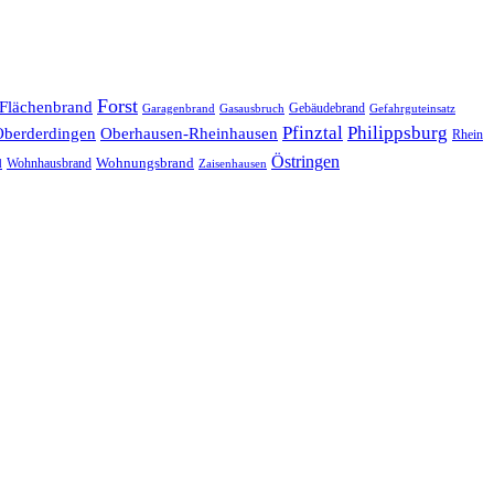
Forst
Flächenbrand
Gebäudebrand
Garagenbrand
Gasausbruch
Gefahrguteinsatz
Pfinztal
Philippsburg
Oberderdingen
Oberhausen-Rheinhausen
Rhein
Östringen
Wohnungsbrand
Wohnhausbrand
d
Zaisenhausen