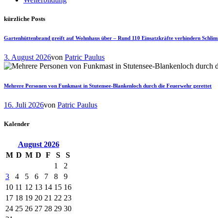
kürzliche Posts
Gartenhüttenbrand greift auf Wohnhaus über – Rund 110 Einsatzkräfte verhindern Schli
3. August 2026
von
Patric Paulus
Mehrere Personen von Funkmast in Stutensee-Blankenloch durch die Feuerwehr gerettet
16. Juli 2026
von
Patric Paulus
Kalender
August
2026
M
D
M
D
F
S
S
1
2
3
4
5
6
7
8
9
10
11
12
13
14
15
16
17
18
19
20
21
22
23
24
25
26
27
28
29
30