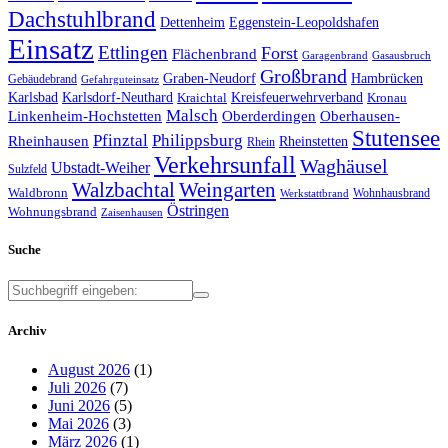
Dachstuhlbrand
Dettenheim
Eggenstein-Leopoldshafen
Einsatz
Ettlingen
Forst
Flächenbrand
Garagenbrand
Gasausbruch
Großbrand
Graben-Neudorf
Hambrücken
Gebäudebrand
Gefahrguteinsatz
Karlsbad
Karlsdorf-Neuthard
Kreisfeuerwehrverband
Kraichtal
Kronau
Malsch
Linkenheim-Hochstetten
Oberderdingen
Oberhausen-
Stutensee
Pfinztal
Philippsburg
Rheinhausen
Rheinstetten
Rhein
Verkehrsunfall
Waghäusel
Ubstadt-Weiher
Sulzfeld
Walzbachtal
Weingarten
Waldbronn
Wohnhausbrand
Werkstattbrand
Östringen
Wohnungsbrand
Zaisenhausen
Suche
Archiv
August 2026
(1)
Juli 2026
(7)
Juni 2026
(5)
Mai 2026
(3)
März 2026
(1)