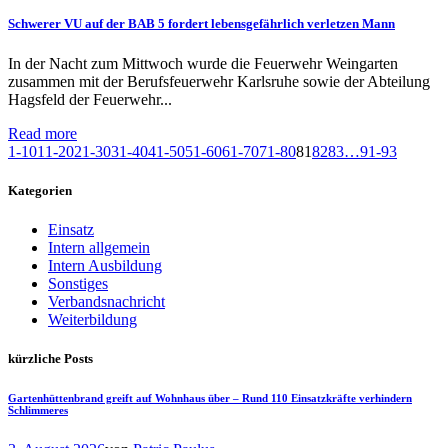
Schwerer VU auf der BAB 5 fordert lebensgefährlich verletzen Mann
In der Nacht zum Mittwoch wurde die Feuerwehr Weingarten
zusammen mit der Berufsfeuerwehr Karlsruhe sowie der Abteilung
Hagsfeld der Feuerwehr...
Read more
1-10
11-20
21-30
31-40
41-50
51-60
61-70
71-80
81
82
83
…
91-93
Kategorien
Einsatz
Intern allgemein
Intern Ausbildung
Sonstiges
Verbandsnachricht
Weiterbildung
kürzliche Posts
Gartenhüttenbrand greift auf Wohnhaus über – Rund 110 Einsatzkräfte verhindern
Schlimmeres