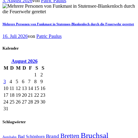
3. August 2026
von
Patric Paulus
Mehrere Personen von Funkmast in Stutensee-Blankenloch durch die Feuerwehr gerettet
16. Juli 2026
von
Patric Paulus
Kalender
August
2026
M
D
M
D
F
S
S
1
2
3
4
5
6
7
8
9
10
11
12
13
14
15
16
17
18
19
20
21
22
23
24
25
26
27
28
29
30
31
Schlagwörter
Bruchsal
Bretten
Brand
Bad Schönborn
Autobahn