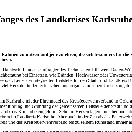
nges des Landkreises Karlsruh
n Rahmen zu nutzen und jene zu ehren, die sich besonders für di
inzer.
el Hambsch, Landesbeauftragter des Technischen Hilfswerk Baden-Württ
achberatung bei Einsätzen, wie Bränden, Hochwasser oder Unwettersit
old, Leiter der Integrierten Leitstelle für den Stadt- und Landkreis Ka
 viel Herzblut in der technischen und organisatorischen Umsetzung der 
amt Karlsruhe mit der Ehrennadel des Kreisfeuerwehrverband in Gold a
menführung und Gründung der gemeinsamen Leitstelle der Stadt und de
 Landkreis Karlsruhe eingeführt. Sehr am Herzen lagen ihm aber auch d
ehren im Landkreis Karlsruhe. Aber auch in der Zeit als das Feuerwe
eis und der Kreisfeuerwehrverband bis zu seinem Ruhestand immer auf