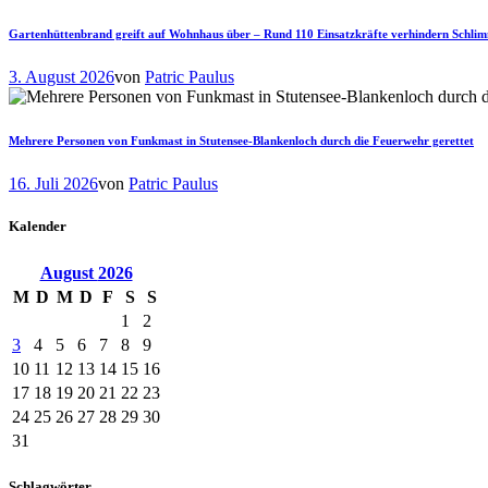
Gartenhüttenbrand greift auf Wohnhaus über – Rund 110 Einsatzkräfte verhindern Schli
3. August 2026
von
Patric Paulus
Mehrere Personen von Funkmast in Stutensee-Blankenloch durch die Feuerwehr gerettet
16. Juli 2026
von
Patric Paulus
Kalender
August
2026
M
D
M
D
F
S
S
1
2
3
4
5
6
7
8
9
10
11
12
13
14
15
16
17
18
19
20
21
22
23
24
25
26
27
28
29
30
31
Schlagwörter