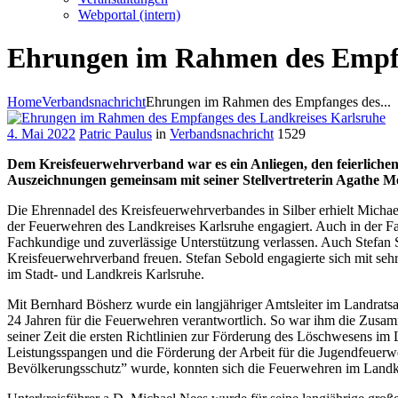
Webportal (intern)
Ehrungen im Rahmen des Empfa
Home
Verbandsnachricht
Ehrungen im Rahmen des Empfanges des...
4. Mai 2022
Patric Paulus
in
Verbandsnachricht
1529
Dem Kreisfeuerwehrverband war es ein Anliegen, den feierliche
Auszeichnungen gemeinsam mit seiner Stellvertreterin Agathe Me
Die Ehrennadel des Kreisfeuerwehrverbandes in Silber erhielt Micha
der Feuerwehren des Landkreises Karlsruhe engagiert. Auch in der F
Fachkundige und zuverlässige Unterstützung verlassen. Auch Stefan Seb
Kreisfeuerwehrverband freuen. Stefan Sebold engagierte sich mit sehr
im Stadt- und Landkreis Karlsruhe.
Mit Bernhard Bösherz wurde ein langjähriger Amtsleiter im Landrats
24 Jahren für die Feuerwehren verantwortlich. So war ihm die Zusam
seiner Zeit die ersten Richtlinien zur Förderung des Löschwesens im
Leistungsspangen und die Förderung der Arbeit für die Jugendfeuerw
Bevölkerungsschutz” wurde, konnten sich die Feuerwehren im Landkr