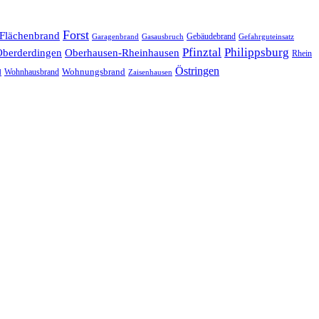
Forst
Flächenbrand
Gebäudebrand
Garagenbrand
Gasausbruch
Gefahrguteinsatz
Pfinztal
Philippsburg
Oberderdingen
Oberhausen-Rheinhausen
Rhein
Östringen
Wohnungsbrand
Wohnhausbrand
d
Zaisenhausen