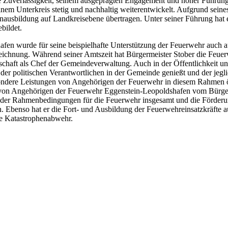
oße Zuverlässigkeit, seinem ausgeprägten Engagement und hoher Führu
einem Unterkreis stetig und nachhaltig weiterentwickelt. Aufgrund sei
ausbildung auf Landkreisebene übertragen. Unter seiner Führung hat ei
bildet.
fen wurde für seine beispielhafte Unterstützung der Feuerwehr auch 
ichnung. Während seiner Amtszeit hat Bürgermeister Stober die Feuerweh
chaft als Chef der Gemeindeverwaltung. Auch in der Öffentlichkeit und 
der politischen Verantwortlichen in der Gemeinde genießt und der jegl
ndere Leistungen von Angehörigen der Feuerwehr in diesem Rahmen öf
t von Angehörigen der Feuerwehr Eggenstein-Leopoldshafen vom Bürgerme
der Rahmenbedingungen für die Feuerwehr insgesamt und die Förderun
n. Ebenso hat er die Fort- und Ausbildung der Feuerwehreinsatzkräfte
die Katastrophenabwehr.