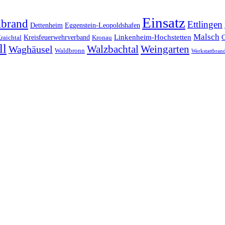
Einsatz
lbrand
Ettlingen
Dettenheim
Eggenstein-Leopoldshafen
Malsch
Kreisfeuerwehrverband
Linkenheim-Hochstetten
raichtal
Kronau
ll
Walzbachtal
Weingarten
Waghäusel
Waldbronn
Werkstattbran