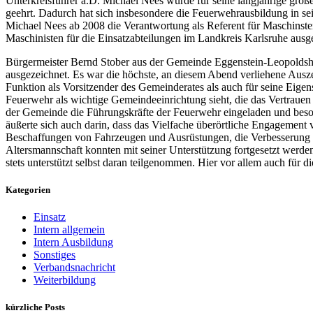
Unterkreisführer a.D. Michael Nees wurde für seine langjährige gr
geehrt. Dadurch hat sich insbesondere die Feuerwehrausbildung in s
Michael Nees ab 2008 die Verantwortung als Referent für Maschinsten
Maschinisten für die Einsatzabteilungen im Landkreis Karlsruhe ausge
Bürgermeister Bernd Stober aus der Gemeinde Eggenstein-Leopoldsha
ausgezeichnet. Es war die höchste, an diesem Abend verliehene Ausze
Funktion als Vorsitzender des Gemeinderates als auch für seine Eigens
Feuerwehr als wichtige Gemeindeeinrichtung sieht, die das Vertrauen 
der Gemeinde die Führungskräfte der Feuerwehr eingeladen und beso
äußerte sich auch darin, dass das Vielfache überörtliche Engagemen
Beschaffungen von Fahrzeugen und Ausrüstungen, die Verbesserung 
Altersmannschaft konnten mit seiner Unterstützung fortgesetzt werde
stets unterstützt selbst daran teilgenommen. Hier vor allem auch für 
Kategorien
Einsatz
Intern allgemein
Intern Ausbildung
Sonstiges
Verbandsnachricht
Weiterbildung
kürzliche Posts