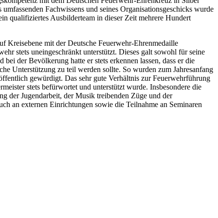
ngskompetenz mit dem Deutschen Feuerwehr-Ehrenkreuz in Silber
nes umfassenden Fachwissens und seines Organisationsgeschicks wurde
n qualifiziertes Ausbilderteam in dieser Zeit mehrere Hundert
auf Kreisebene mit der Deutsche Feuerwehr-Ehrenmedaille
r stets uneingeschränkt unterstützt. Dieses galt sowohl für seine
bei der Bevölkerung hatte er stets erkennen lassen, dass er die
iche Unterstützung zu teil werden sollte. So wurden zum Jahresanfang
fentlich gewürdigt. Das sehr gute Verhältnis zur Feuerwehrführung
ister stets befürwortet und unterstützt wurde. Insbesondere die
g der Jugendarbeit, der Musik treibenden Züge und der
 auch an externen Einrichtungen sowie die Teilnahme an Seminaren