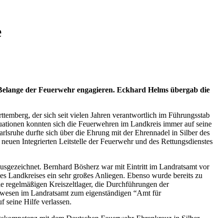
e
e Belange der Feuerwehr engagieren. Eckhard Helms übergab die
emberg, der sich seit vielen Jahren verantwortlich im Führungsstab
uationen konnten sich die Feuerwehren im Landkreis immer auf seine
rlsruhe durfte sich über die Ehrung mit der Ehrennadel in Silber des
neuen Integrierten Leitstelle der Feuerwehr und des Rettungsdienstes
usgezeichnet. Bernhard Bösherz war mit Eintritt im Landratsamt vor
s Landkreises ein sehr großes Anliegen. Ebenso wurde bereits zu
ie regelmäßigen Kreiszeltlager, die Durchführungen der
hrwesen im Landratsamt zum eigenständigen “Amt für
 seine Hilfe verlassen.