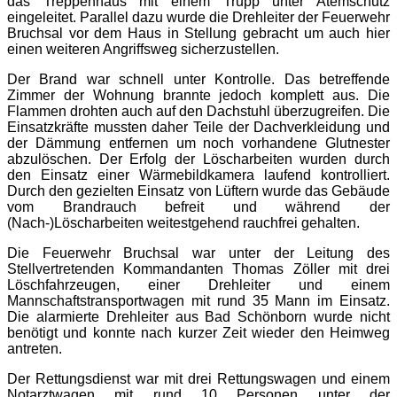
das Treppenhaus mit einem Trupp unter Atemschutz
eingeleitet. Parallel dazu wurde die Drehleiter der Feuerwehr
Bruchsal vor dem Haus in Stellung gebracht um auch hier
einen weiteren Angriffsweg sicherzustellen.
Der Brand war schnell unter Kontrolle. Das betreffende
Zimmer der Wohnung brannte jedoch komplett aus. Die
Flammen drohten auch auf den Dachstuhl überzugreifen. Die
Einsatzkräfte mussten daher Teile der Dachverkleidung und
der Dämmung entfernen um noch vorhandene Glutnester
abzulöschen. Der Erfolg der Löscharbeiten wurden durch
den Einsatz einer Wärmebildkamera laufend kontrolliert.
Durch den gezielten Einsatz von Lüftern wurde das Gebäude
vom Brandrauch befreit und während der
(Nach-)Löscharbeiten weitestgehend rauchfrei gehalten.
Die Feuerwehr Bruchsal war unter der Leitung des
Stellvertretenden Kommandanten Thomas Zöller mit drei
Löschfahrzeugen, einer Drehleiter und einem
Mannschaftstransportwagen mit rund 35 Mann im Einsatz.
Die alarmierte Drehleiter aus Bad Schönborn wurde nicht
benötigt und konnte nach kurzer Zeit wieder den Heimweg
antreten.
Der Rettungsdienst war mit drei Rettungswagen und einem
Notarztwagen mit rund 10 Personen unter der