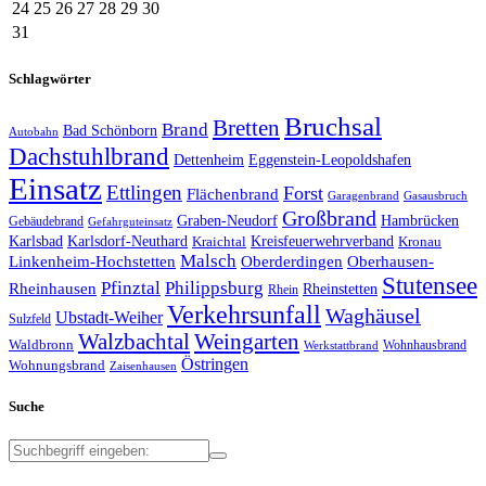
24
25
26
27
28
29
30
31
Schlagwörter
Bruchsal
Bretten
Brand
Bad Schönborn
Autobahn
Dachstuhlbrand
Dettenheim
Eggenstein-Leopoldshafen
Einsatz
Ettlingen
Forst
Flächenbrand
Garagenbrand
Gasausbruch
Großbrand
Graben-Neudorf
Hambrücken
Gebäudebrand
Gefahrguteinsatz
Karlsbad
Karlsdorf-Neuthard
Kreisfeuerwehrverband
Kraichtal
Kronau
Malsch
Linkenheim-Hochstetten
Oberderdingen
Oberhausen-
Stutensee
Pfinztal
Philippsburg
Rheinhausen
Rheinstetten
Rhein
Verkehrsunfall
Waghäusel
Ubstadt-Weiher
Sulzfeld
Walzbachtal
Weingarten
Waldbronn
Wohnhausbrand
Werkstattbrand
Östringen
Wohnungsbrand
Zaisenhausen
Suche