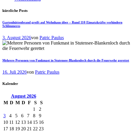
kürzliche Posts
Gartenhüttenbrand greift auf Wohnhaus über – Rund 110 Einsatzkräfte verhindern
Schlimmeres
3. August 2026
von
Patric Paulus
Mehrere Personen von Funkmast in Stutensee-Blankenloch durch die Feuerwehr gerettet
16. Juli 2026
von
Patric Paulus
Kalender
August
2026
M
D
M
D
F
S
S
1
2
3
4
5
6
7
8
9
10
11
12
13
14
15
16
17
18
19
20
21
22
23