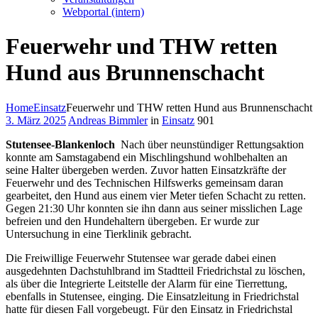
Webportal (intern)
Feuerwehr und THW retten
Hund aus Brunnenschacht
Home
Einsatz
Feuerwehr und THW retten Hund aus Brunnenschacht
3. März 2025
Andreas Bimmler
in
Einsatz
901
Stutensee-Blankenloch
Nach über neunstündiger Rettungsaktion
konnte am Samstagabend ein Mischlingshund wohlbehalten an
seine Halter übergeben werden. Zuvor hatten Einsatzkräfte der
Feuerwehr und des Technischen Hilfswerks gemeinsam daran
gearbeitet, den Hund aus einem vier Meter tiefen Schacht zu retten.
Gegen 21:30 Uhr konnten sie ihn dann aus seiner misslichen Lage
befreien und den Hundehaltern übergeben. Er wurde zur
Untersuchung in eine Tierklinik gebracht.
Die Freiwillige Feuerwehr Stutensee war gerade dabei einen
ausgedehnten Dachstuhlbrand im Stadtteil Friedrichstal zu löschen,
als über die Integrierte Leitstelle der Alarm für eine Tierrettung,
ebenfalls in Stutensee, einging. Die Einsatzleitung in Friedrichstal
hatte für diesen Fall vorgebeugt. Für den Einsatz in Friedrichstal