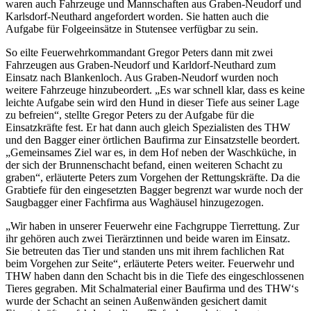
waren auch Fahrzeuge und Mannschaften aus Graben-Neudorf und
Karlsdorf-Neuthard angefordert worden. Sie hatten auch die
Aufgabe für Folgeeinsätze in Stutensee verfügbar zu sein.
So eilte Feuerwehrkommandant Gregor Peters dann mit zwei
Fahrzeugen aus Graben-Neudorf und Karldorf-Neuthard zum
Einsatz nach Blankenloch. Aus Graben-Neudorf wurden noch
weitere Fahrzeuge hinzubeordert. „Es war schnell klar, dass es keine
leichte Aufgabe sein wird den Hund in dieser Tiefe aus seiner Lage
zu befreien“, stellte Gregor Peters zu der Aufgabe für die
Einsatzkräfte fest. Er hat dann auch gleich Spezialisten des THW
und den Bagger einer örtlichen Baufirma zur Einsatzstelle beordert.
„Gemeinsames Ziel war es, in dem Hof neben der Waschküche, in
der sich der Brunnenschacht befand, einen weiteren Schacht zu
graben“, erläuterte Peters zum Vorgehen der Rettungskräfte. Da die
Grabtiefe für den eingesetzten Bagger begrenzt war wurde noch der
Saugbagger einer Fachfirma aus Waghäusel hinzugezogen.
„Wir haben in unserer Feuerwehr eine Fachgruppe Tierrettung. Zur
ihr gehören auch zwei Tierärztinnen und beide waren im Einsatz.
Sie betreuten das Tier und standen uns mit ihrem fachlichen Rat
beim Vorgehen zur Seite“, erläuterte Peters weiter. Feuerwehr und
THW haben dann den Schacht bis in die Tiefe des eingeschlossenen
Tieres gegraben. Mit Schalmaterial einer Baufirma und des THW‘s
wurde der Schacht an seinen Außenwänden gesichert damit