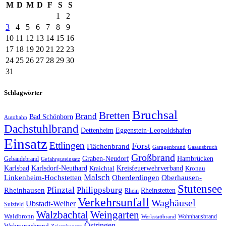
M
D
M
D
F
S
S
1
2
3
4
5
6
7
8
9
10
11
12
13
14
15
16
17
18
19
20
21
22
23
24
25
26
27
28
29
30
31
Schlagwörter
Bruchsal
Bretten
Brand
Bad Schönborn
Autobahn
Dachstuhlbrand
Dettenheim
Eggenstein-Leopoldshafen
Einsatz
Ettlingen
Forst
Flächenbrand
Garagenbrand
Gasausbruch
Großbrand
Graben-Neudorf
Hambrücken
Gebäudebrand
Gefahrguteinsatz
Karlsbad
Karlsdorf-Neuthard
Kreisfeuerwehrverband
Kraichtal
Kronau
Malsch
Linkenheim-Hochstetten
Oberderdingen
Oberhausen-
Stutensee
Pfinztal
Philippsburg
Rheinhausen
Rheinstetten
Rhein
Verkehrsunfall
Waghäusel
Ubstadt-Weiher
Sulzfeld
Walzbachtal
Weingarten
Waldbronn
Wohnhausbrand
Werkstattbrand
Östringen
Wohnungsbrand