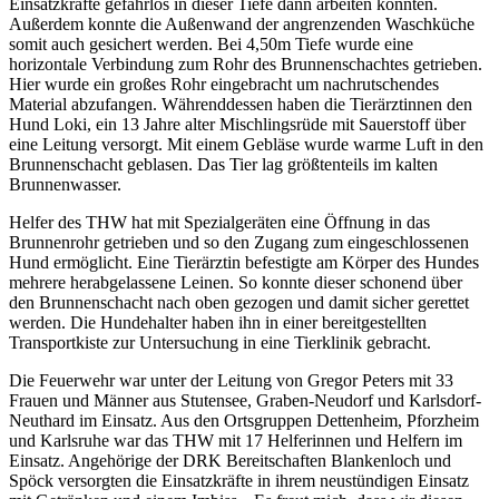
Einsatzkräfte gefahrlos in dieser Tiefe dann arbeiten konnten.
Außerdem konnte die Außenwand der angrenzenden Waschküche
somit auch gesichert werden. Bei 4,50m Tiefe wurde eine
horizontale Verbindung zum Rohr des Brunnenschachtes getrieben.
Hier wurde ein großes Rohr eingebracht um nachrutschendes
Material abzufangen. Währenddessen haben die Tierärztinnen den
Hund Loki, ein 13 Jahre alter Mischlingsrüde mit Sauerstoff über
eine Leitung versorgt. Mit einem Gebläse wurde warme Luft in den
Brunnenschacht geblasen. Das Tier lag größtenteils im kalten
Brunnenwasser.
Helfer des THW hat mit Spezialgeräten eine Öffnung in das
Brunnenrohr getrieben und so den Zugang zum eingeschlossenen
Hund ermöglicht. Eine Tierärztin befestigte am Körper des Hundes
mehrere herabgelassene Leinen. So konnte dieser schonend über
den Brunnenschacht nach oben gezogen und damit sicher gerettet
werden. Die Hundehalter haben ihn in einer bereitgestellten
Transportkiste zur Untersuchung in eine Tierklinik gebracht.
Die Feuerwehr war unter der Leitung von Gregor Peters mit 33
Frauen und Männer aus Stutensee, Graben-Neudorf und Karlsdorf-
Neuthard im Einsatz. Aus den Ortsgruppen Dettenheim, Pforzheim
und Karlsruhe war das THW mit 17 Helferinnen und Helfern im
Einsatz. Angehörige der DRK Bereitschaften Blankenloch und
Spöck versorgten die Einsatzkräfte in ihrem neustündigen Einsatz