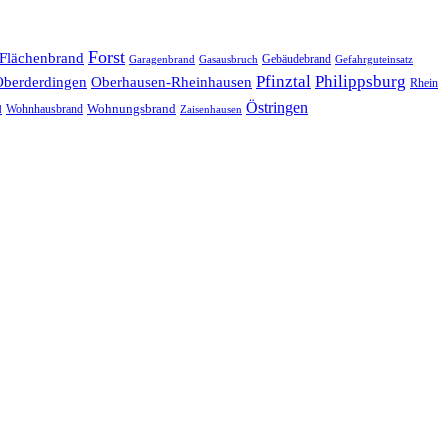
Forst
Flächenbrand
Gebäudebrand
Garagenbrand
Gasausbruch
Gefahrguteinsatz
Pfinztal
Philippsburg
Oberderdingen
Oberhausen-Rheinhausen
Rhein
Östringen
Wohnungsbrand
Wohnhausbrand
d
Zaisenhausen