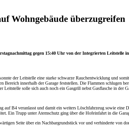
auf Wohngebäude überzugreifen
tagnachmittag gegen 15:40 Uhr von der Integrierten Leitstelle i
 konnte der Leitstelle eine starke schwarze Rauchentwicklung und somit
 Bereich innerhalb der Garage feststellen. Die Flammen schlugen berei
itstelle solle sich auch noch ein Gasgrill nebst Gasflasche in der G
 auf B4 veranlasst und damit ein weiters Löschfahrzeug sowie eine Dr
tet. Ein Trupp unter Atemschutz ging über die Hofeinfahrt in die Ga
kwärtigen Seite über ein Nachbargrundstück vor und verhinderte von d