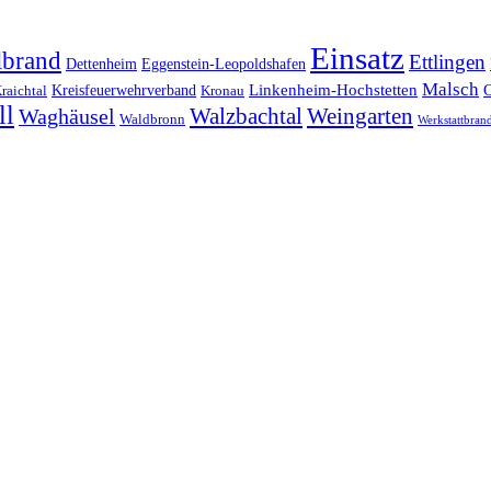
Einsatz
lbrand
Ettlingen
Dettenheim
Eggenstein-Leopoldshafen
Malsch
Kreisfeuerwehrverband
Linkenheim-Hochstetten
raichtal
Kronau
ll
Walzbachtal
Weingarten
Waghäusel
Waldbronn
Werkstattbran