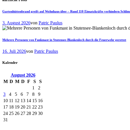
Gartenhüttenbrand greift auf Wohnhaus über – Rund 110 Einsatzkräfte verhindern Schli
3. August 2026
von
Patric Paulus
Mehrere Personen von Funkmast in Stutensee-Blankenloch durch die Feuerwehr gerettet
16. Juli 2026
von
Patric Paulus
Kalender
August
2026
M
D
M
D
F
S
S
1
2
3
4
5
6
7
8
9
10
11
12
13
14
15
16
17
18
19
20
21
22
23
24
25
26
27
28
29
30
31