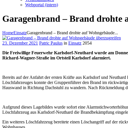
Webportal (intern)
Garagenbrand – Brand drohte 
Home
Einsatz
Garagenbrand – Brand drohte auf Wohngebäude...
23. Dezember 2021
Patric Paulus
in
Einsatz
2054
Die Freiwillige Feuerwehr Karlsdorf-Neuthard wurde am Donners
Richard-Wagner-Straße im Ortsteil Karlsdorf alarmiert.
Bereits auf der Anfahrt der ersten Kräfte aus Karlsdorf und Neuthard
Löschfahrzeuges konnte der Gruppenführer den Brand im rückwärtigen
Hauswand in Richtung Dachstuhl zu wandern. Nach Rückmeldung der Le
Aufgrund dieses Lagebildes wurde sofort eine Alarmstichworterhöhung
Löschfahrzeug aus Karlsdorf-Neuthard die Brandbekämpfung eingelei
Ein weiteres Löschfahrzeug bereitete einen Löschangriff auf der rüc
Wohnhauses.