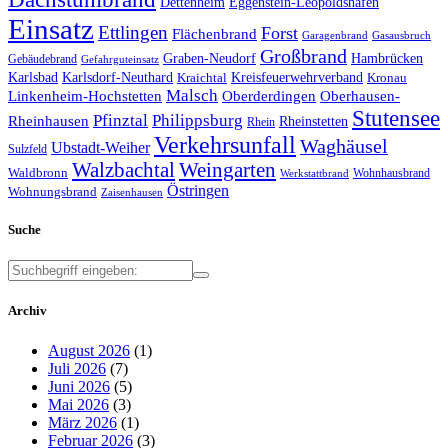
Dettenheim
Eggenstein-Leopoldshafen
Einsatz
Ettlingen
Forst
Flächenbrand
Garagenbrand
Gasausbruch
Großbrand
Graben-Neudorf
Hambrücken
Gebäudebrand
Gefahrguteinsatz
Karlsbad
Karlsdorf-Neuthard
Kreisfeuerwehrverband
Kraichtal
Kronau
Malsch
Linkenheim-Hochstetten
Oberderdingen
Oberhausen-
Stutensee
Pfinztal
Philippsburg
Rheinhausen
Rheinstetten
Rhein
Verkehrsunfall
Waghäusel
Ubstadt-Weiher
Sulzfeld
Walzbachtal
Weingarten
Waldbronn
Wohnhausbrand
Werkstattbrand
Östringen
Wohnungsbrand
Zaisenhausen
Suche
Archiv
August 2026
(1)
Juli 2026
(7)
Juni 2026
(5)
Mai 2026
(3)
März 2026
(1)
Februar 2026
(3)