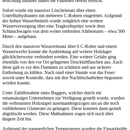
Böschung dahinter hatten die Flammen bereits erreicht.
Sofort wurde ein massiver Löscheinsatz über einen
Unterflurhydranten mit mehreren C-Rohren eingeleitet. Aufgrund
des hohen Wasserbedarfs wurde zeitgleich eine weitere
Wasserversorgung über eine Tragkraftspritze sowie dem
Schlauchwagen von dem weiter entfernten Altrheinarm – etwa 500
Meter – aufgebaut.
Durch den massiven Wassereinsatz über 6 C-Rohre und einem
Wasserwerfer konnte die Ausbreitung auf weitere Holzlager
glücklicherweise verhindert werden. Eine weitere Gefahr ging
ebenfalls von den vor Ort gelagerten Druckluftflaschen aus. Auch
diese galt es vor den Flammen zu schützen und aus sicherer
Entfernung zu kühlen. Nach rund einer Stunde war das Feuer
soweit unter Kontrolle, dass mit den Nachlöscharbeiten begonnen
werden konnte.
Unter Zuhilfenahme eines Baggers, welcher durch ein
ortsansässiges Unternehmen zur Verfügung gestellt wurde, wurden
die verbrannten Holzstapel auseinandergezogen um an die noch
verbliebenen Glutnester zu gelangen. Diese konnten dann gezielt
abgelöscht werden. Diese Maßnahmen zogen sich noch über
längere Zeit hin.
Aufgrund der sommerlichen Temperaturen wurden die Einsatzkräfte