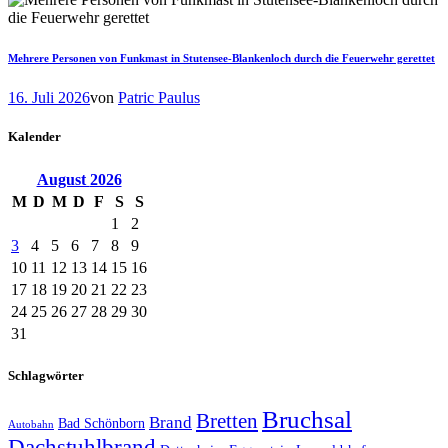
Mehrere Personen von Funkmast in Stutensee-Blankenloch durch die Feuerwehr gerettet
16. Juli 2026
von
Patric Paulus
Kalender
August
2026
M
D
M
D
F
S
S
1
2
3
4
5
6
7
8
9
10
11
12
13
14
15
16
17
18
19
20
21
22
23
24
25
26
27
28
29
30
31
Schlagwörter
Bruchsal
Bretten
Brand
Bad Schönborn
Autobahn
Dachstuhlbrand