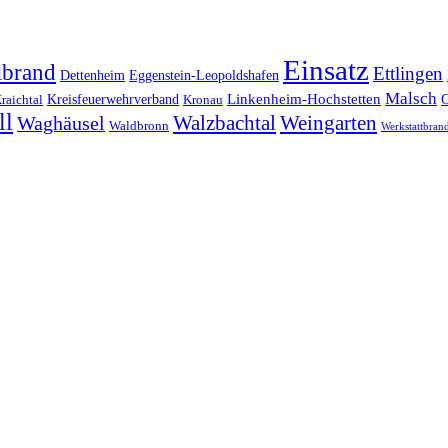
Einsatz
lbrand
Ettlingen
Dettenheim
Eggenstein-Leopoldshafen
Malsch
Kreisfeuerwehrverband
Linkenheim-Hochstetten
raichtal
Kronau
ll
Walzbachtal
Weingarten
Waghäusel
Waldbronn
Werkstattbran