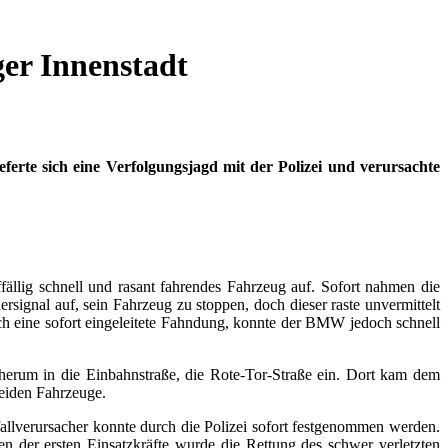
ger Innenstadt
erte sich eine Verfolgungsjagd mit der Polizei und verursachte
fällig schnell und rasant fahrendes Fahrzeug auf. Sofort nahmen die
gnal auf, sein Fahrzeug zu stoppen, doch dieser raste unvermittelt
 eine sofort eingeleitete Fahndung, konnte der BMW jedoch schnell
herum in die Einbahnstraße, die Rote-Tor-Straße ein. Dort kam dem
eiden Fahrzeuge.
lverursacher konnte durch die Polizei sofort festgenommen werden.
n der ersten Einsatzkräfte wurde die Rettung des schwer verletzten