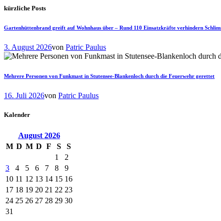
kürzliche Posts
Gartenhüttenbrand greift auf Wohnhaus über – Rund 110 Einsatzkräfte verhindern Schli
3. August 2026
von
Patric Paulus
Mehrere Personen von Funkmast in Stutensee-Blankenloch durch die Feuerwehr gerettet
16. Juli 2026
von
Patric Paulus
Kalender
August
2026
M
D
M
D
F
S
S
1
2
3
4
5
6
7
8
9
10
11
12
13
14
15
16
17
18
19
20
21
22
23
24
25
26
27
28
29
30
31