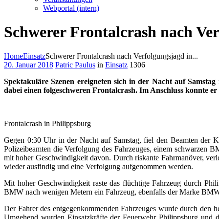
Webportal (intern)
Schwerer Frontalcrash nach Ver
Home
Einsatz
Schwerer Frontalcrash nach Verfolgungsjagd in...
20. Januar 2018
Patric Paulus
in
Einsatz
1306
Spektakuläre Szenen ereigneten sich in der Nacht auf Samstag 
dabei einen folgeschweren Frontalcrash. Im Anschluss konnte er
Frontalcrash in Philippsburg
Gegen 0:30 Uhr in der Nacht auf Samstag, fiel den Beamten der Karl
Polizeibeamten die Verfolgung des Fahrzeuges, einem schwarzen BMW
mit hoher Geschwindigkeit davon. Durch riskante Fahrmanöver, ver
wieder ausfindig und eine Verfolgung aufgenommen werden.
Mit hoher Geschwindigkeit raste das flüchtige Fahrzeug durch Phi
BMW nach wenigen Metern ein Fahrzeug, ebenfalls der Marke BMW, e
Der Fahrer des entgegenkommenden Fahrzeuges wurde durch den heft
Umgehend wurden Einsatzkräfte der Feuerwehr Philippsburg und des 