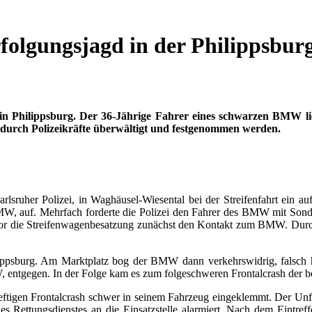
folgungsjagd in der Philippsbur
in Philippsburg. Der 36-Jährige Fahrer eines schwarzen BMW lief
 durch Polizeikräfte überwältigt und festgenommen werden.
sruher Polizei, in Waghäusel-Wiesental bei der Streifenfahrt ein auf
, auf. Mehrfach forderte die Polizei den Fahrer des BMW mit Sondersi
lor die Streifenwagenbesatzung zunächst den Kontakt zum BMW. Durch
lippsburg. Am Marktplatz bog der BMW dann verkehrswidrig, falsch 
ntgegen. In der Folge kam es zum folgeschweren Frontalcrash der b
igen Frontalcrash schwer in seinem Fahrzeug eingeklemmt. Der Unfal
Rettungsdienstes an die Einsatzstelle alarmiert. Nach dem Eintreffe