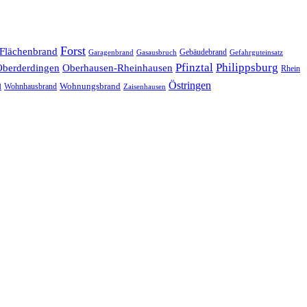
Forst
Flächenbrand
Gebäudebrand
Garagenbrand
Gasausbruch
Gefahrguteinsatz
Pfinztal
Philippsburg
Oberderdingen
Oberhausen-Rheinhausen
Rhein
Östringen
Wohnungsbrand
Wohnhausbrand
d
Zaisenhausen